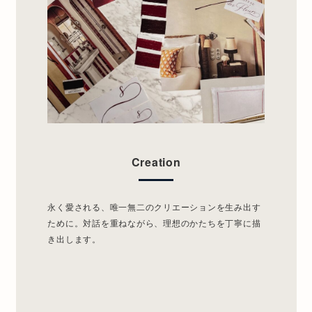
C
r
e
a
t
i
o
n
永く愛される、唯一無二のクリエーションを生み出す
ために。対話を重ねながら、理想のかたちを丁寧に描
き出します。