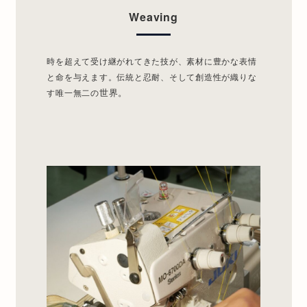
W
e
a
v
i
n
g
時を超えて受け継がれてきた技が、素材に豊かな表情
と命を与えます。伝統と忍耐、そして創造性が織りな
世界。
す唯一無二の